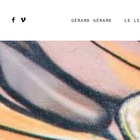
Skip
to
FACEBOOK
VIMEO
GÉRARD GÉRARD
LE LI
main
content