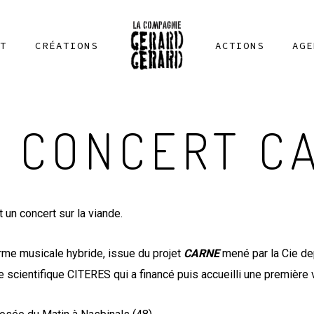
T
CRÉATIONS
ACTIONS
AGE
E CONCERT C
un concert sur la viande.
forme musicale hybride, issue du projet
CARNE
mené par la Cie dep
e scientifique CITERES qui a financé puis accueilli une première