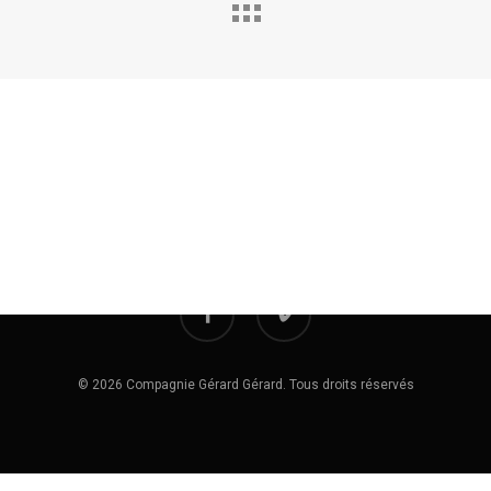
Politique de Confidentialité
Mentions Légales
facebook
vimeo
© 2026 Compagnie Gérard Gérard. Tous droits réservés