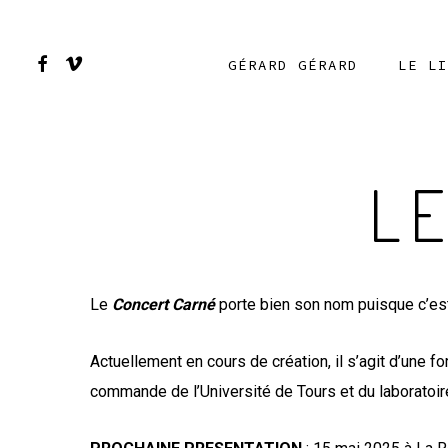
Skip
to
FACEBOOK
VIMEO
GÉRARD GÉRARD
LE LI
main
content
L
Le
Concert Carné
porte bien son nom puisque c’est 
Actuellement en cours de création, il s’agit d’une 
commande de l’Université de Tours et du laboratoir