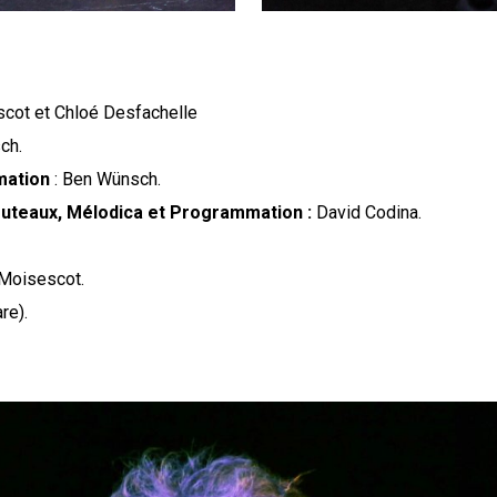
cot et Chloé Desfachelle
ch.
mmation
: Ben Wünsch.
Couteaux, Mélodica et Programmation
:
David Codina.
Moisescot.
re).