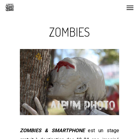
Men
Skip
to
main
ZOMBIES
content
ZOMBIES & SMARTPHONE
est un stage