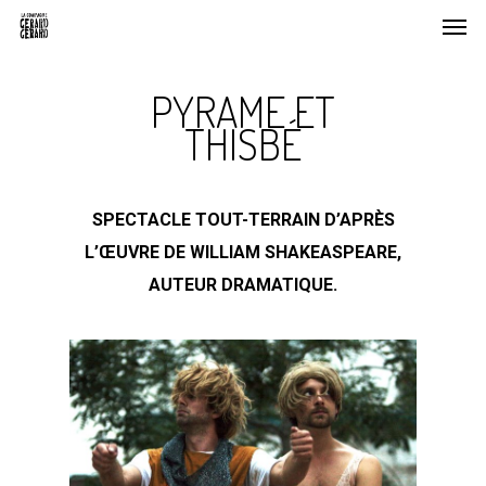
Men
Skip
to
main
PYRAME ET
content
THISBÉ
SPECTACLE TOUT-TERRAIN D’APRÈS
L’ŒUVRE DE WILLIAM SHAKEASPEARE,
AUTEUR DRAMATIQUE.