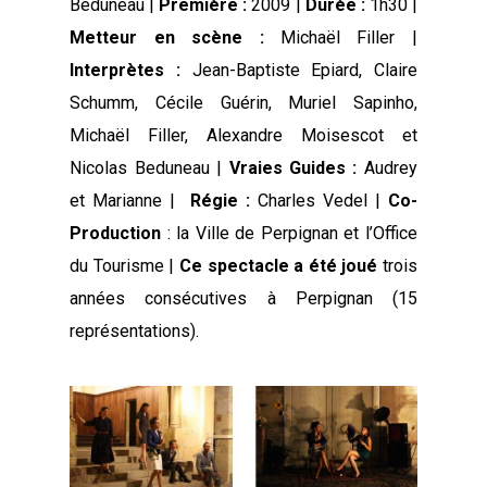
Beduneau |
Première :
2009 |
Durée :
1h30 |
Metteur en scène :
Michaël Filler |
Interprètes :
Jean-Baptiste Epiard, Claire
Schumm, Cécile Guérin, Muriel Sapinho,
Michaël Filler, Alexandre Moisescot et
Nicolas Beduneau |
Vraies Guides :
Audrey
et Marianne |
Régie :
Charles Vedel |
Co-
Production
: la Ville de Perpignan et l’Office
du Tourisme |
Ce spectacle a été joué
trois
années consécutives à Perpignan (15
représentations).